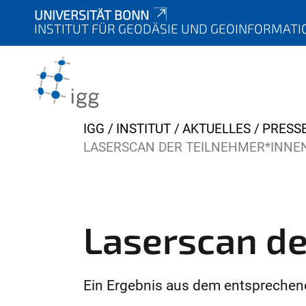
UNIVERSITÄT BONN
INSTITUT FÜR GEODÄSIE UND GEOINFORMATI
Y
IGG
INSTITUT
AKTUELLES
PRESS
o
LASERSCAN DER TEILNEHMER*INNE
u
a
r
e
Laserscan de
h
e
r
Ein Ergebnis aus dem entspreche
e