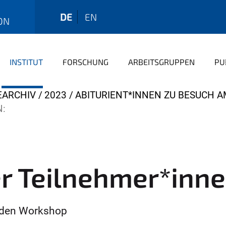
DE
EN
ON
INSTITUT
FORSCHUNG
ARBEITSGRUPPEN
PU
EARCHIV
2023
ABITURIENT*INNEN ZU BESUCH A
N:
r Teilnehmer*inne
nden Workshop