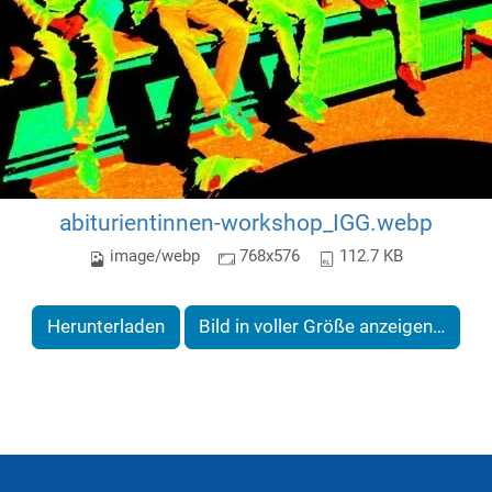
abiturientinnen-workshop_IGG.webp
image/webp
768x576
112.7 KB
Herunterladen
Bild in voller Größe anzeigen…