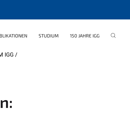
BLIKATIONEN
STUDIUM
150 JAHRE IGG
M IGG
n: