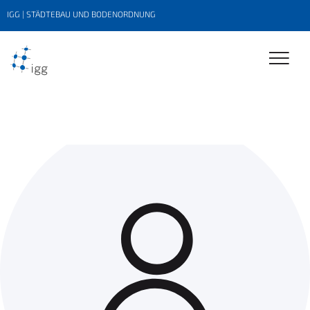
IGG | STÄDTEBAU UND BODENORDNUNG